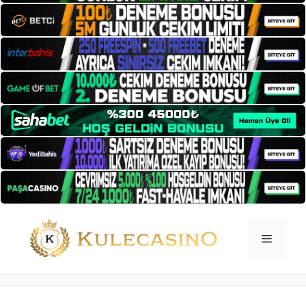
İçeriğe
atla
Menü