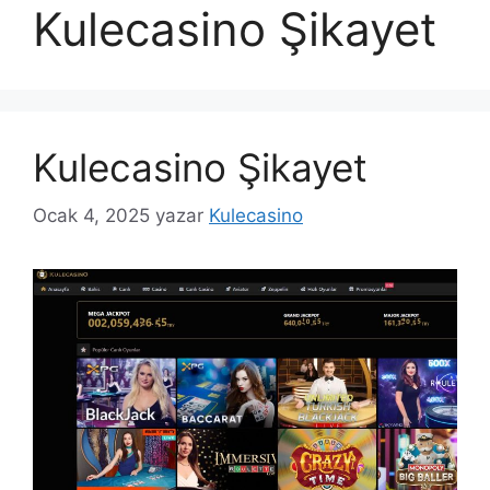
Kulecasino Şikayet
Kulecasino Şikayet
Ocak 4, 2025
yazar
Kulecasino