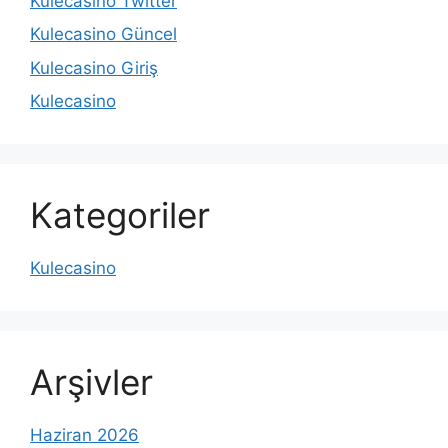
Kulecasino Twitter
Kulecasino Güncel
Kulecasino Giriş
Kulecasino
Kategoriler
Kulecasino
Arşivler
Haziran 2026