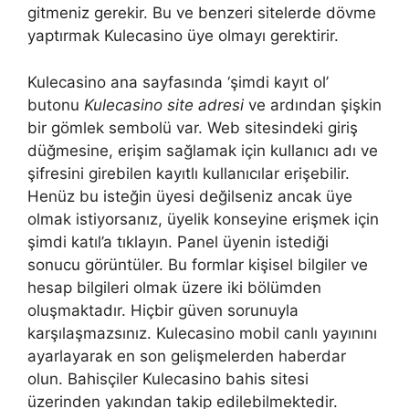
gitmeniz gerekir. Bu ve benzeri sitelerde dövme
yaptırmak Kulecasino üye olmayı gerektirir.
Kulecasino ana sayfasında ‘şimdi kayıt ol’
butonu
Kulecasino site adresi
ve ardından şişkin
bir gömlek sembolü var. Web sitesindeki giriş
düğmesine, erişim sağlamak için kullanıcı adı ve
şifresini girebilen kayıtlı kullanıcılar erişebilir.
Henüz bu isteğin üyesi değilseniz ancak üye
olmak istiyorsanız, üyelik konseyine erişmek için
şimdi katıl’a tıklayın. Panel üyenin istediği
sonucu görüntüler. Bu formlar kişisel bilgiler ve
hesap bilgileri olmak üzere iki bölümden
oluşmaktadır. Hiçbir güven sorunuyla
karşılaşmazsınız. Kulecasino mobil canlı yayınını
ayarlayarak en son gelişmelerden haberdar
olun. Bahisçiler Kulecasino bahis sitesi
üzerinden yakından takip edilebilmektedir.