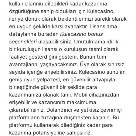
kullanıcılarının diledikleri kadar kazanma
özgürlüğüne sahip oldukları için Kulecasino,
ileriye dönük olarak beklentilerinizi sürekli olarak
en uygun şekilde karşılayacaktır. Lisanslama
detaylarına buradan
Kulecasino bonus
seçenekleri
ulaşabilirsiniz. Unutulmamalıdır ki
bir kuruluşun lisansı o kuruluşun resmi olarak
faaliyet gösterdiğini gösterir. Bunun tüm
avantajlarını yaşayacaksınız. Üye olarak sınırsız
sayıda içeriğe erişebilirsiniz. Kulecasino sunulan
geniş oyun yelpazesi, en güvenilir altyapıyla
birleştiğinde güvenli bir şekilde para
kazanmanıza olanak tanır. Mobil cihazınızdan
erişebilir ve kazancınızı maksimuma
çıkarabilirsiniz. Dolandırıcı ve yetkisiz çevrimiçi
platformların tuzağına düşmekten kaçının. Bu
platformu kullanarak dilediğiniz kadar para
kazanma potansiyeline sahipsiniz.