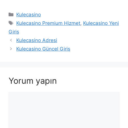
Kategoriler
Kulecasino
Etiketler
Kulecasino Premium Hizmet
,
Kulecasino Yeni
Giriş
Kulecasino Adresi
Kulecasino Güncel Giriş
Yorum yapın
Yorum