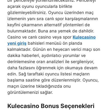
bir pencereye yönlendirileceksiniz. Pencereyi
açarak oyunu oyuncularla birlikte
gözlemleyebilirsiniz. Oyuncu üzerinden maç
izlemenin yanı sıra canlı spor karşılaşmalarının
keyfini çıkarmanın alternatif yöntemleri de
bulunmaktadır. Buna ana yemek de dahildir.
Casino ve canlı casino veya spor
Kulecasino
yeni giriş
bahisleri menüsü ön planda
kalmaktadır. Günün en heyecan verici maçı son
dakika haberleri, aydınlatıcı yorumlar ve
derinlemesine oran analizleri ile sergileniyor,
daha fazlasını öğrenmek için okumaya devam
edin. Sağ taraftaki oyuncu listesi maçların
başlama saatine göre düzenlenmiştir. Oyuncu,
maçın üzerine tıkladığınızda onu
görüntülemenizi sağlar.
Kulecasino Bonus Seçenekleri