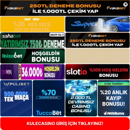
×
KULECASINO GİRİŞ İÇİN TIKLAYINIZ!