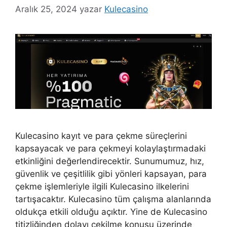
Aralık 25, 2024
yazar
Kulecasino
Kulecasino kayıt ve para çekme süreçlerini
kapsayacak ve para çekmeyi kolaylaştırmadaki
etkinliğini değerlendirecektir. Sunumumuz, hız,
güvenlik ve çeşitlilik gibi yönleri kapsayan, para
çekme işlemleriyle ilgili Kulecasino ilkelerini
tartışacaktır. Kulecasino tüm çalışma alanlarında
oldukça etkili olduğu açıktır. Yine de Kulecasino
titizliğinden dolayı çekilme konusu üzerinde