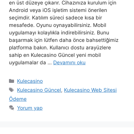
en üst düzeye çıkarır. Cihazınıza kurulum için
Android veya iOS işletim sistemi önerilen
seçimdir. Katılım süreci sadece kısa bir
mesafede. Oyunu oynayabilirsiniz. Mobil
uygulamayı kolaylıkla indirebilirsiniz. Bunu
başarmak için lütfen daha önce bahsettiğimiz
platforma bakın. Kullanıcı dostu arayüzlere
sahip en Kulecasino Güncel yeni mobil
uygulamalar da …
Devamını oku
Kategoriler
Kulecasino
Etiketler
Kulecasino Güncel
,
Kulecasino Web Sitesi
Ödeme
Yorum yap