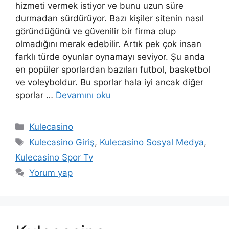
hizmeti vermek istiyor ve bunu uzun süre
durmadan sürdürüyor. Bazı kişiler sitenin nasıl
göründüğünü ve güvenilir bir firma olup
olmadığını merak edebilir. Artık pek çok insan
farklı türde oyunlar oynamayı seviyor. Şu anda
en popüler sporlardan bazıları futbol, basketbol
ve voleyboldur. Bu sporlar hala iyi ancak diğer
sporlar …
Devamını oku
Kategoriler
Kulecasino
Etiketler
Kulecasino Giriş
,
Kulecasino Sosyal Medya
,
Kulecasino Spor Tv
Yorum yap