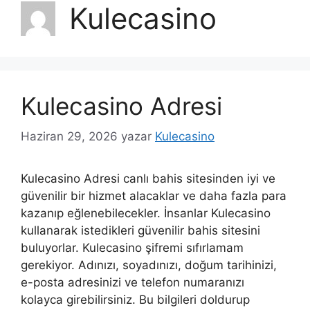
Kulecasino
Kulecasino Adresi
Haziran 29, 2026
yazar
Kulecasino
Kulecasino Adresi canlı bahis sitesinden iyi ve
güvenilir bir hizmet alacaklar ve daha fazla para
kazanıp eğlenebilecekler. İnsanlar Kulecasino
kullanarak istedikleri güvenilir bahis sitesini
buluyorlar. Kulecasino şifremi sıfırlamam
gerekiyor. Adınızı, soyadınızı, doğum tarihinizi,
e-posta adresinizi ve telefon numaranızı
kolayca girebilirsiniz. Bu bilgileri doldurup