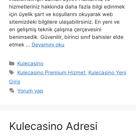
hizmetleriniz hakkında daha fazla bilgi edinmek
için üyelik şart ve koşullarını okuyarak web
sitemizdeki bilgilere ulaşabilirsiniz. En yeni ve
en gelişmiş teknik çalışma çerçevesini
benimsedik. Güvenilir, birinci sınıf bahisler elde
etmek …
Devamını oku
Kategoriler
Kulecasino
Etiketler
Kulecasino Premium Hizmet
,
Kulecasino Yeni
Giriş
Yorum yap
Kulecasino Adresi