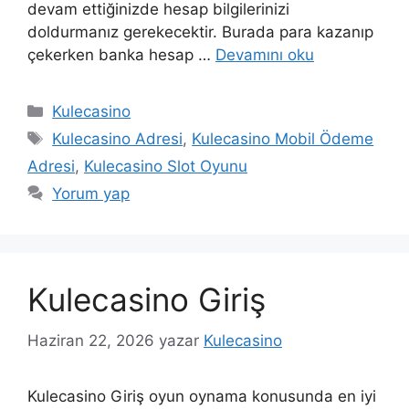
devam ettiğinizde hesap bilgilerinizi
doldurmanız gerekecektir. Burada para kazanıp
çekerken banka hesap …
Devamını oku
Kategoriler
Kulecasino
Etiketler
Kulecasino Adresi
,
Kulecasino Mobil Ödeme
Adresi
,
Kulecasino Slot Oyunu
Yorum yap
Kulecasino Giriş
Haziran 22, 2026
yazar
Kulecasino
Kulecasino Giriş oyun oynama konusunda en iyi