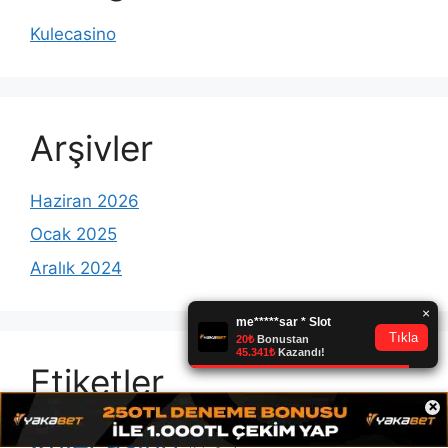
Kulecasino
Arşivler
Haziran 2026
Ocak 2025
Aralık 2024
Etiketler
×
Kulecasino