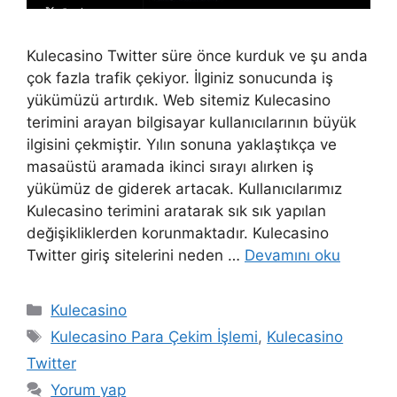
Kulecasino Twitter süre önce kurduk ve şu anda
çok fazla trafik çekiyor. İlginiz sonucunda iş
yükümüzü artırdık. Web sitemiz Kulecasino
terimini arayan bilgisayar kullanıcılarının büyük
ilgisini çekmiştir. Yılın sonuna yaklaştıkça ve
masaüstü aramada ikinci sırayı alırken iş
yükümüz de giderek artacak. Kullanıcılarımız
Kulecasino terimini aratarak sık sık yapılan
değişikliklerden korunmaktadır. Kulecasino
Twitter giriş sitelerini neden …
Devamını oku
Kategoriler
Kulecasino
Etiketler
Kulecasino Para Çekim İşlemi
,
Kulecasino
Twitter
Yorum yap